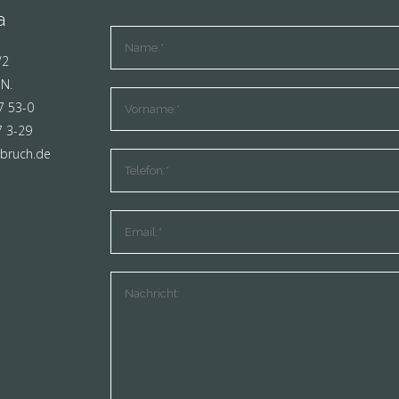
a
/2
 N.
7 53-0
7 3-29
bruch.de