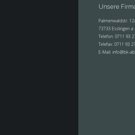
Unsere Firm
Palmenwaldstr. 12
73733 Esslingen a.
Telefon:
0711 93 2
Telefax:
0711 93 2
E-Mail:
info@bk-ab