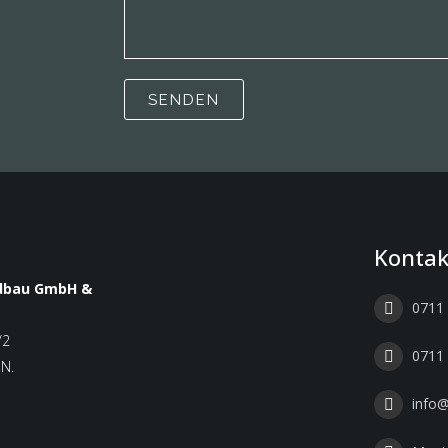
Kontak
rdbau GmbH &
0711 
/2
0711 
 N.
info@